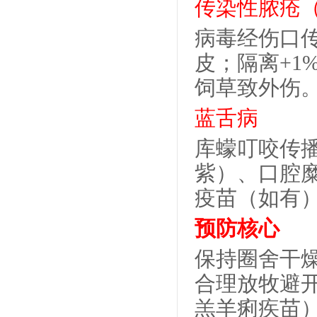
传染性脓疮
病毒经伤口
皮；隔离
+1
饲草致外伤
蓝舌病
库蠓叮咬传
紫）、口腔
疫苗（如有
预防核心
保持圈舍干
合理放牧避
羔羊痢疾苗