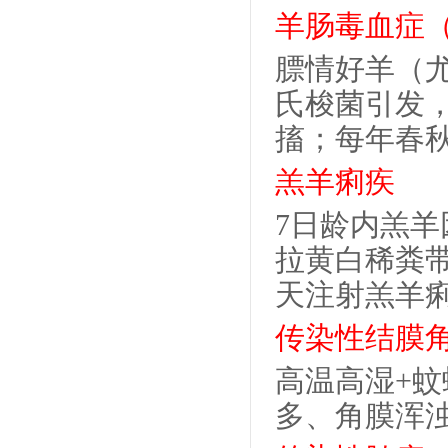
羊肠毒血症
膘情好羊（
氏梭菌引发
搐；每年春
羔羊痢疾
7
日龄内羔羊
拉黄白稀粪
天注射羔羊
传染性结膜
高温高湿
+
蚊
多、角膜浑