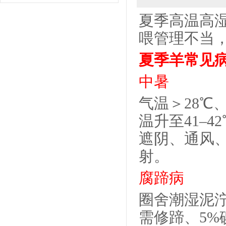
夏季高温高
喂管理不当
夏季羊常见
中暑
气温＞
28
℃
温升至
41
–
42
遮阴、通风
射。
腐蹄病
圈舍潮湿泥
需修蹄、
5%